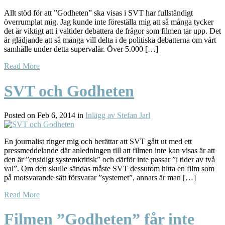
Allt stöd för att ”Godheten” ska visas i SVT har fullständigt
överrumplat mig. Jag kunde inte föreställa mig att så många tycker
det är viktigt att i valtider debattera de frågor som filmen tar upp. Det
är glädjande att så många vill delta i de politiska debatterna om vårt
samhälle under detta supervalår. Över 5.000 […]
Read More
SVT och Godheten
Posted on Feb 6, 2014 in
Inlägg av Stefan Jarl
En journalist ringer mig och berättar att SVT gått ut med ett
pressmeddelande där anledningen till att filmen inte kan visas är att
den är ”ensidigt systemkritisk” och därför inte passar ”i tider av två
val”. Om den skulle sändas måste SVT dessutom hitta en film som
på motsvarande sätt försvarar ”systemet”, annars är man […]
Read More
Filmen ”Godheten” får inte