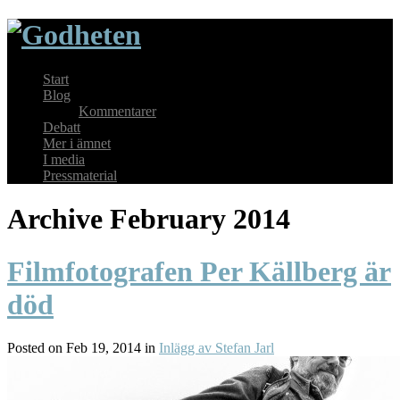
Start
Blog
Kommentarer
Debatt
Mer i ämnet
I media
Pressmaterial
Archive February 2014
Filmfotografen Per Källberg är
död
Posted on Feb 19, 2014 in
Inlägg av Stefan Jarl