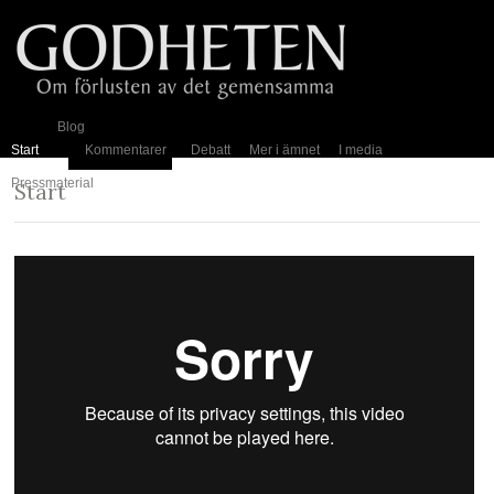
Blog
Start
Kommentarer
Debatt
Mer i ämnet
I media
Pressmaterial
Start