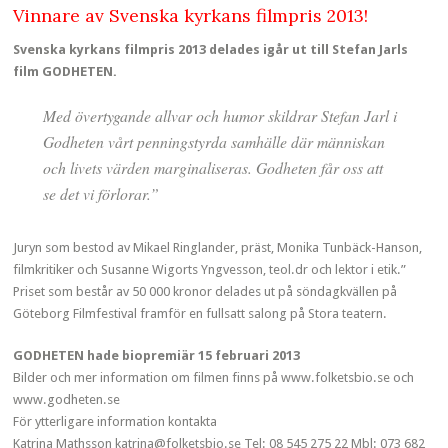
Vinnare av Svenska kyrkans filmpris 2013!
Svenska kyrkans filmpris 2013 delades igår ut till Stefan Jarls
film GODHETEN.
Med övertygande allvar och humor skildrar Stefan Jarl i
Godheten vårt penningstyrda samhälle där människan
och livets värden marginaliseras. Godheten får oss att
se det vi förlorar.”
Juryn som bestod av Mikael Ringlander, präst, Monika Tunbäck-Hanson,
filmkritiker och Susanne Wigorts Yngvesson, teol.dr och lektor i etik.”
Priset som består av 50 000 kronor delades ut på söndagkvällen på
Göteborg Filmfestival framför en fullsatt salong på Stora teatern.
GODHETEN hade biopremiär 15 februari 2013
Bilder och mer information om filmen finns på www.folketsbio.se och
www.godheten.se
För ytterligare information kontakta
Katrina Mathsson katrina@folketsbio.se Tel: 08 545 275 22 Mbl: 073 682