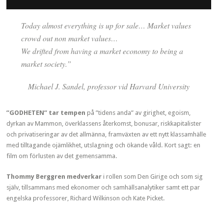
Today almost everything is up for sale… Market values
crowd out non market values…
We drifted from having a market economy to being a
market society.”
Michael J. Sandel, professor vid Harvard University
”GODHETEN” tar tempen
på ”tidens anda” av girighet, egoism,
dyrkan av Mammon, överklassens återkomst, bonusar, riskkapitalister
och privatiseringar av det allmänna, framväxten av ett nytt klassamhälle
med tilltagande ojämlikhet, utslagning och ökande våld. Kort sagt: en
film om förlusten av det gemensamma.
Thommy Berggren medverkar
i rollen som Den Girige och som sig
själv, tillsammans med ekonomer och samhällsanalytiker samt ett par
engelska professorer, Richard Wilkinson och Kate Picket.