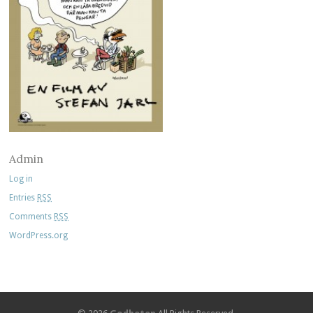
Admin
Log in
Entries
RSS
Comments
RSS
WordPress.org